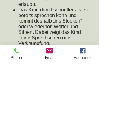
erlaubt).
Das Kind denkt schneller als es
bereits sprechen kann und
kommt deshalb „ins Stocken“
oder wiederholt Wörter und
Silben. Dabei zeigt das Kind
keine Sprechscheu oder
Verkrampfung.
Das Kind spricht mit vier Jahren
noch nicht alles richtig aus, hat
Phone
Email
Facebook
aber auch erst relativ spät zu
sprechen begonnen und macht
kontinuierliche Fortschritte.
Gerne geben Sprachtherapeuten
Auskunft darüber, wie Sie in jedem
Alter die Sprache Ihres Kindes ganz
spielerisch fördern können.
Das gemeinsame Erleben, Erinnern,
Erzählen ist von Anfang an die beste
Voraussetzung für eine gesunde
Sprachentwicklung (z.B.
abendliches Vorlesen und
Besprechen der Tagesereignisse).