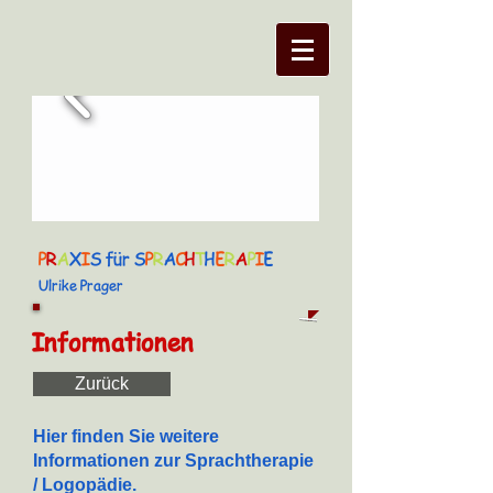
P
R
A
X
I
S für
S
P
R
A
C
H
T
H
E
R
A
P
I
E
U
lrike Prager
Informationen
Zurück
Hier finden Sie weitere
Informationen zur Sprachtherapie
/ Logopädie.